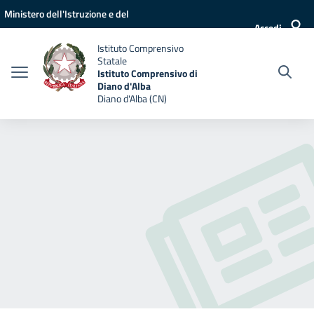
Vai ai contenuti
Vai al menu di navigazione
Vai al footer
Ministero dell'Istruzione e del
Accedi
Merito
Istituto Comprensivo
Statale
Istituto Comprensivo di
Diano d'Alba
Diano d'Alba (CN)