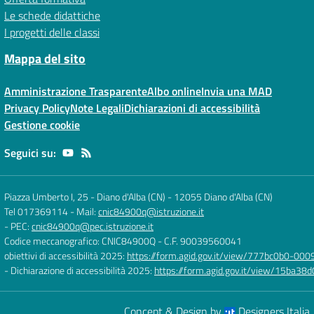
Le schede didattiche
I progetti delle classi
Mappa del sito
Amministrazione Trasparente
Albo online
Invia una MAD
Privacy Policy
Note Legali
Dichiarazioni di accessibilità
Gestione cookie
Seguici su:
Piazza Umberto I, 25 - Diano d'Alba (CN)
-
12055 Diano d'Alba (CN)
Tel 017369114
- Mail:
cnic84900q@istruzione.it
- PEC:
cnic84900q@pec.istruzione.it
Codice meccanografico: CNIC84900Q
- C.F. 90039560041
obiettivi di accessibilità 2025:
https://form.agid.gov.it/view/777bc0b0-0
- Dichiarazione di accessibilità 2025:
https://form.agid.gov.it/view/15ba
Concept & Design by
Designers Italia