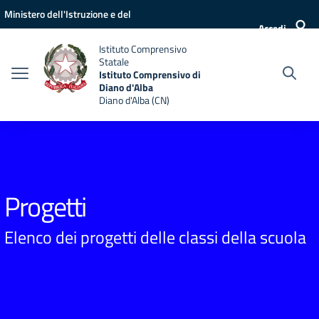
Vai ai contenuti
Vai al menu di navigazione
Vai al footer
Ministero dell'Istruzione e del
Accedi
Merito
Istituto Comprensivo
Statale
Istituto Comprensivo di
Diano d'Alba
Diano d'Alba (CN)
Progetti
Elenco dei progetti delle classi della scuola