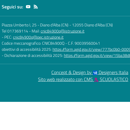
Seguici su:
Piazza Umberto I, 25 - Diano d'Alba (CN)
-
12055 Diano d'Alba (CN)
Tel 017369114
- Mail:
cnic84900q@istruzione.it
- PEC:
cnic84900q@pec.istruzione.it
Codice meccanografico: CNIC84900Q
- C.F. 90039560041
obiettivi di accessibilità 2025:
https://form.agid.gov.it/view/777bc0b0-0
- Dichiarazione di accessibilità 2025:
https://form.agid.gov.it/view/15ba
Concept & Design by
Designers Italia
Sito web realizzato con CMS
SCUOLASTICO