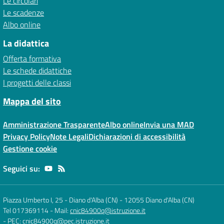
Le circolari
Le scadenze
Albo online
La didattica
Offerta formativa
Le schede didattiche
I progetti delle classi
Mappa del sito
Amministrazione Trasparente
Albo online
Invia una MAD
Privacy Policy
Note Legali
Dichiarazioni di accessibilità
Gestione cookie
Seguici su:
Piazza Umberto I, 25 - Diano d'Alba (CN)
-
12055 Diano d'Alba (CN)
Tel 017369114
- Mail:
cnic84900q@istruzione.it
- PEC:
cnic84900q@pec.istruzione.it