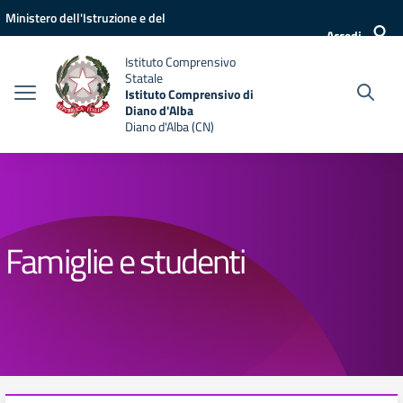
Vai ai contenuti
Vai al menu di navigazione
Vai al footer
Ministero dell'Istruzione e del
Accedi
Merito
Istituto Comprensivo
Statale
Istituto Comprensivo di
Diano d'Alba
Diano d'Alba (CN)
Famiglie e studenti