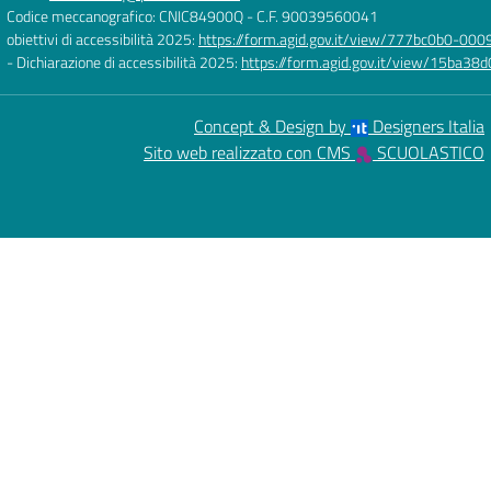
Codice meccanografico: CNIC84900Q
- C.F. 90039560041
obiettivi di accessibilità 2025:
https://form.agid.gov.it/view/777bc0b0-0
- Dichiarazione di accessibilità 2025:
https://form.agid.gov.it/view/15ba
Concept & Design by
Designers Italia
Sito web realizzato con CMS
SCUOLASTICO