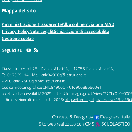
Mappa del sito
Amministrazione Trasparente
Albo online
Invia una MAD
Privacy Policy
Note Legali
Dichiarazioni di accessibilità
Gestione cookie
Seguici su:
Piazza Umberto I, 25 - Diano d'Alba (CN)
-
12055 Diano d'Alba (CN)
Tel 017369114
- Mail:
cnic84900q@istruzione.it
- PEC:
cnic84900q@pec.istruzione.it
Codice meccanografico: CNIC84900Q
- C.F. 90039560041
obiettivi di accessibilità 2025:
https://form.agid.gov.it/view/777bc0b0-0
- Dichiarazione di accessibilità 2025:
https://form.agid.gov.it/view/15ba
Concept & Design by
Designers Italia
Sito web realizzato con CMS
SCUOLASTICO