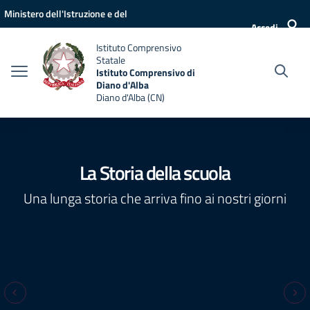
Vai ai contenuti
Vai al menu di navigazione
Vai al footer
Ministero dell'Istruzione e del
Accedi
Merito
Istituto Comprensivo
Statale
Istituto Comprensivo di
Diano d'Alba
Diano d'Alba (CN)
La Storia della scuola
Una lunga storia che arriva fino ai nostri giorni