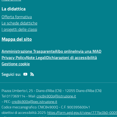
La didattica
Offerta formativa
Le schede didattiche
I progetti delle classi
Mappa del sito
Amministrazione Trasparente
Albo online
Invia una MAD
Privacy Policy
Note Legali
Dichiarazioni di accessibilità
Gestione cookie
Seguici su:
Piazza Umberto I, 25 - Diano d'Alba (CN)
-
12055 Diano d'Alba (CN)
Tel 017369114
- Mail:
cnic84900q@istruzione.it
- PEC:
cnic84900q@pec.istruzione.it
Codice meccanografico: CNIC84900Q
- C.F. 90039560041
obiettivi di accessibilità 2025:
https://form.agid.gov.it/view/777bc0b0-0