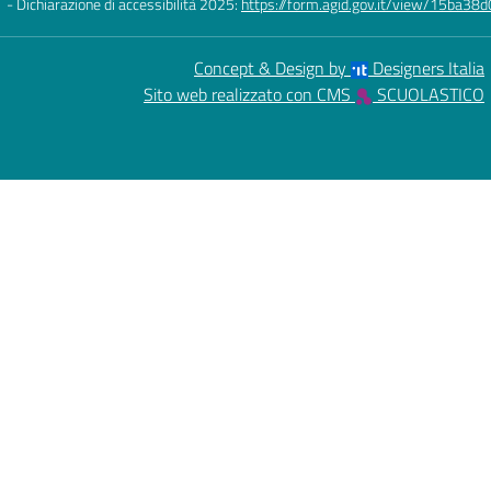
- Dichiarazione di accessibilità 2025:
https://form.agid.gov.it/view/15ba
Concept & Design by
Designers Italia
Sito web realizzato con CMS
SCUOLASTICO