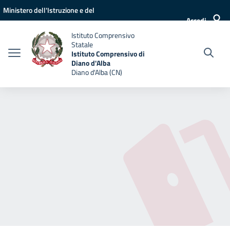
Vai ai contenuti
Vai al menu di navigazione
Vai al footer
Ministero dell'Istruzione e del
Accedi
Merito
Istituto Comprensivo
Statale
Istituto Comprensivo di
Diano d'Alba
Diano d'Alba (CN)