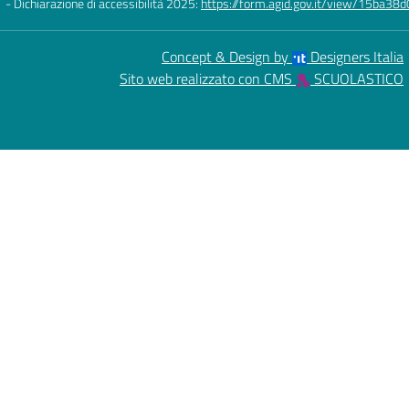
- Dichiarazione di accessibilità 2025:
https://form.agid.gov.it/view/15ba
Concept & Design by
Designers Italia
Sito web realizzato con CMS
SCUOLASTICO