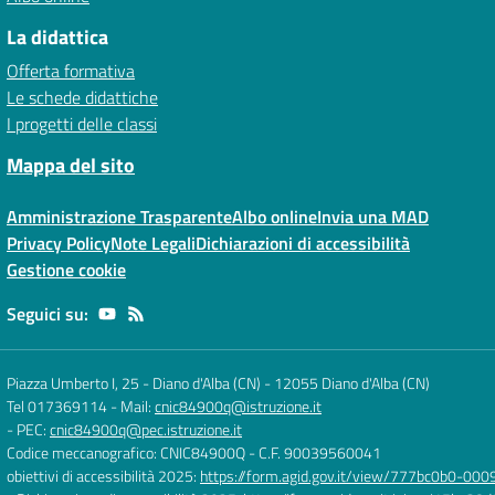
La didattica
Offerta formativa
Le schede didattiche
I progetti delle classi
Mappa del sito
Amministrazione Trasparente
Albo online
Invia una MAD
Privacy Policy
Note Legali
Dichiarazioni di accessibilità
Gestione cookie
Seguici su:
Piazza Umberto I, 25 - Diano d'Alba (CN)
-
12055 Diano d'Alba (CN)
Tel 017369114
- Mail:
cnic84900q@istruzione.it
- PEC:
cnic84900q@pec.istruzione.it
Codice meccanografico: CNIC84900Q
- C.F. 90039560041
obiettivi di accessibilità 2025:
https://form.agid.gov.it/view/777bc0b0-0