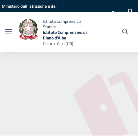
Vai ai contenuti
Vai al menu di navigazione
Vai al footer
Ministero dell'Istruzione e del
Accedi
Merito
Istituto Comprensivo
Statale
Istituto Comprensivo di
Diano d'Alba
Diano d'Alba (CN)