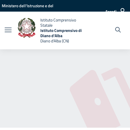
Vai ai contenuti
Vai al menu di navigazione
Vai al footer
Ministero dell'Istruzione e del
Accedi
Merito
Istituto Comprensivo
Statale
Istituto Comprensivo di
Diano d'Alba
Diano d'Alba (CN)