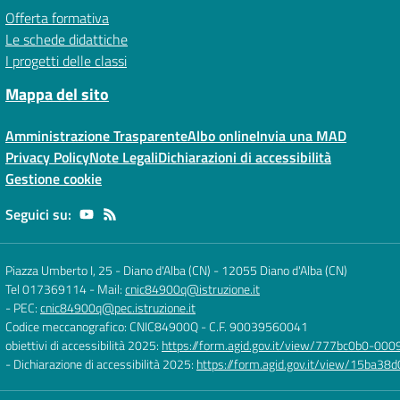
Offerta formativa
Le schede didattiche
I progetti delle classi
Mappa del sito
Amministrazione Trasparente
Albo online
Invia una MAD
Privacy Policy
Note Legali
Dichiarazioni di accessibilità
Gestione cookie
Seguici su:
Piazza Umberto I, 25 - Diano d'Alba (CN)
-
12055 Diano d'Alba (CN)
Tel 017369114
- Mail:
cnic84900q@istruzione.it
- PEC:
cnic84900q@pec.istruzione.it
Codice meccanografico: CNIC84900Q
- C.F. 90039560041
obiettivi di accessibilità 2025:
https://form.agid.gov.it/view/777bc0b0-0
- Dichiarazione di accessibilità 2025:
https://form.agid.gov.it/view/15ba